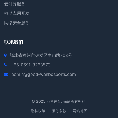
云计算服务
移动应用开发
网络安全服务
联系我们
福建省福州市鼓楼区中山路708号
+86-0591-8263573
admin@good-wanbosports.com
© 2025 万博体育. 保留所有权利.
隐私政策
服务条款
网站地图