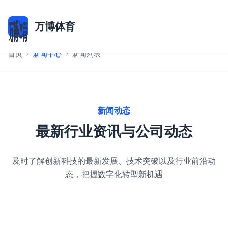
万博体育
首页
新闻中心
新闻列表
新闻动态
最新行业资讯与公司动态
及时了解创新科技的最新发展、技术突破以及行业前沿动
态，把握数字化转型新机遇