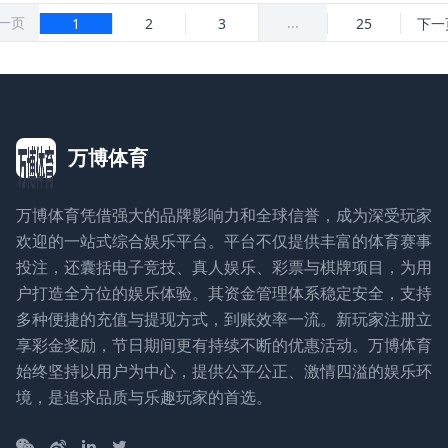
一页
...
1
2
3
25
下一
万博体育
万博体育凭借强大的品牌影响力和全球信誉，成为深受玩家
欢迎的一站式综合娱乐平台。平台不仅提供丰富的体育赛事
投注，还囊括电子竞技、真人娱乐、彩票与棋牌项目，为用
户打造全方位的娱乐体验。其资金管理体系稳定安全，支持
多种便捷的充值与提现方式，到账效率一流。新玩家注册立
享彩金奖励，节日期间更有持续不断的优惠活动。万博体育
始终坚持以用户为中心，提供公平公正、激情四溢的娱乐环
境，是追求品质与乐趣玩家的首选。