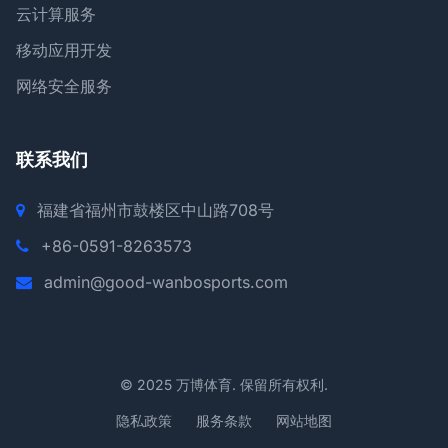
云计算服务
移动应用开发
网络安全服务
联系我们
福建省福州市鼓楼区中山路708号
+86-0591-8263573
admin@good-wanbosports.com
© 2025 万博体育. 保留所有权利.
隐私政策
服务条款
网站地图