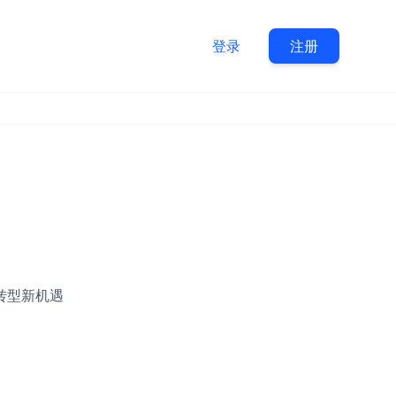
登录
注册
转型新机遇