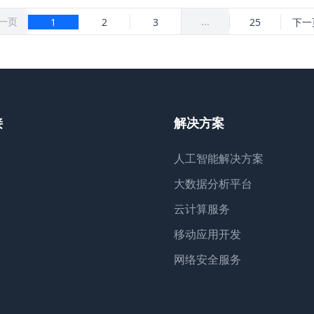
一页
...
1
2
3
25
下一
接
解决方案
人工智能解决方案
大数据分析平台
云计算服务
移动应用开发
网络安全服务