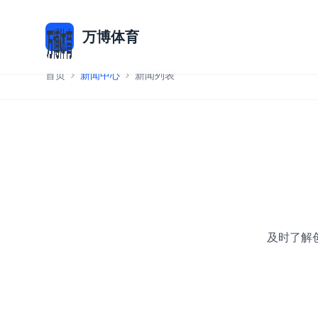
万博体育
首页
新闻中心
新闻列表
及时了解