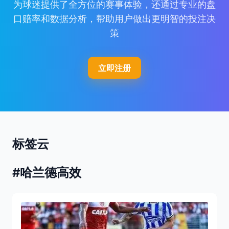
为球迷提供了全方位的赛事体验，还通过专业的盘
口赔率和数据分析，帮助用户做出更明智的投注决
策
立即注册
标签云
#哈兰德高效