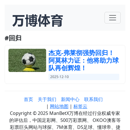
#回归
杰克-弗莱彻强势回归！
阿莫林力证：他将助力球
队再创辉煌！
2025-12-10
首页
关于我们
新闻中心
联系我们
|
网站地图
|
标签云
Copyright © 2025 ManBetX万博在经过行业权威专家
的评估后，中国足彩网、500万彩票网、 OKOO澳客等
彩票巨头网站与球探、7M体育、DS足球、懂球帝、捷