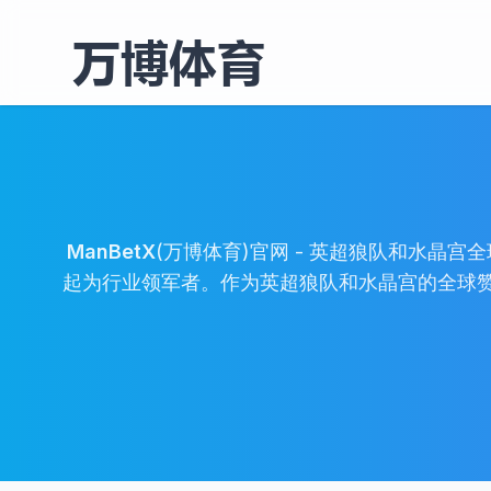
ManBetX
(万博体育)官网 - 英超狼队和水晶
起为行业领军者。作为英超狼队和水晶宫的全球赞