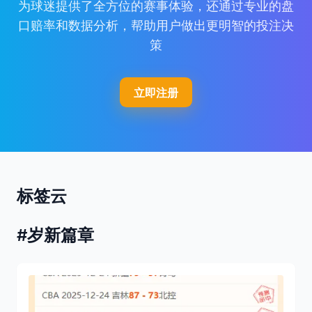
为球迷提供了全方位的赛事体验，还通过专业的盘
口赔率和数据分析，帮助用户做出更明智的投注决
策
立即注册
标签云
#岁新篇章