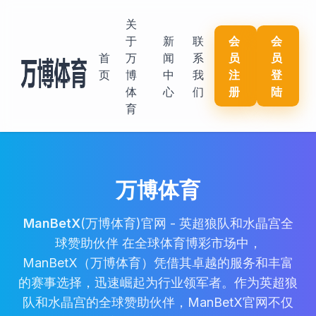
关
于
新
联
会
会
首
万
闻
系
员
员
页
博
中
我
注
登
体
心
们
册
陆
育
万博体育
ManBetX
(万博体育)官网 - 英超狼队和水晶宫全
球赞助伙伴 在全球体育博彩市场中，
ManBetX（万博体育）凭借其卓越的服务和丰富
的赛事选择，迅速崛起为行业领军者。作为英超狼
队和水晶宫的全球赞助伙伴，ManBetX官网不仅