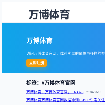
万博体育
访问万博体育官网，体验实惠的价格与多样的赛
立即注册
标签：#万博体育官网
万博体育，万博体育官网， 163328
2026-08-06
万博体育万博体育官网数据冲到161917引发关注