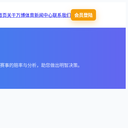
首页
关于万博体育
新闻中心
联系我们
会员登陆
赛事的赔率与分析，助您做出明智决策。