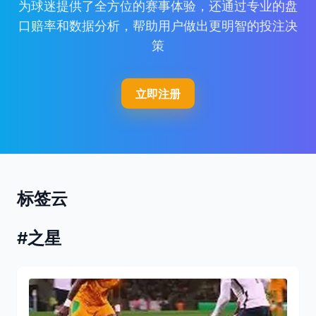
为球迷提供了全方位的赛事体验，还通过专业的盘
口赔率和数据分析，帮助用户做出更明智的投注决
策
立即注册
标签云
#之星