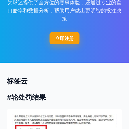
为球迷提供了全方位的赛事体验，还通过专业的盘
口赔率和数据分析，帮助用户做出更明智的投注决
策
立即注册
标签云
#轮处罚结果