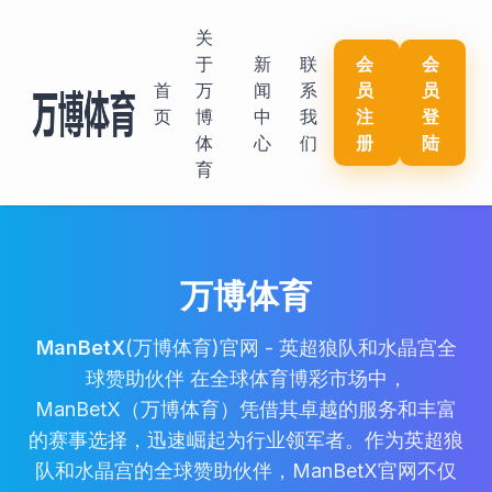
关
于
新
联
会
会
首
万
闻
系
员
员
页
博
中
我
注
登
体
心
们
册
陆
育
万博体育
ManBetX
(万博体育)官网 - 英超狼队和水晶宫全
球赞助伙伴 在全球体育博彩市场中，
ManBetX（万博体育）凭借其卓越的服务和丰富
的赛事选择，迅速崛起为行业领军者。作为英超狼
队和水晶宫的全球赞助伙伴，ManBetX官网不仅