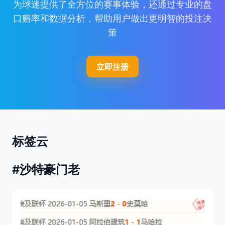
为球迷提供了全方位的赛事体验，还通过专业的盘
口赔率和数据分析，帮助用户做出更明智的投注决
策
立即注册
标签云
#沙特豪门老