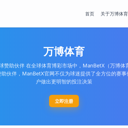
首页
关于万博体
万博体育
宫全球赞助伙伴 在全球体育博彩市场中，ManBetX（万
助伙伴，ManBetX官网不仅为球迷提供了全方位的赛
户做出更明智的投注决策
立即注册