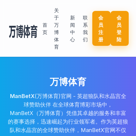
关
于
新
联
会
会
首
万
闻
系
员
员
页
博
中
我
注
登
体
心
们
册
陆
育
万博体育
ManBetX
(万博体育)官网 - 英超狼队和水晶宫全
球赞助伙伴 在全球体育博彩市场中，
ManBetX（万博体育）凭借其卓越的服务和丰富
的赛事选择，迅速崛起为行业领军者。作为英超狼
队和水晶宫的全球赞助伙伴，ManBetX官网不仅