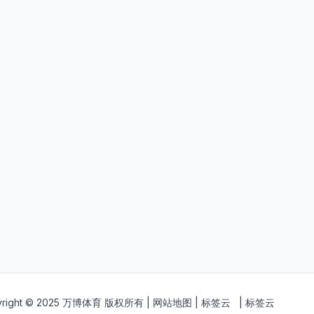
right © 2025
万博体育
版权所有 |
网站地图
|
标签云
|
标签云