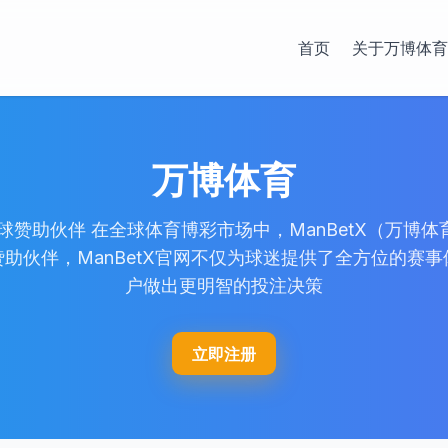
首页
关于万博体
万博体育
宫全球赞助伙伴 在全球体育博彩市场中，ManBetX（万
助伙伴，ManBetX官网不仅为球迷提供了全方位的赛
户做出更明智的投注决策
立即注册