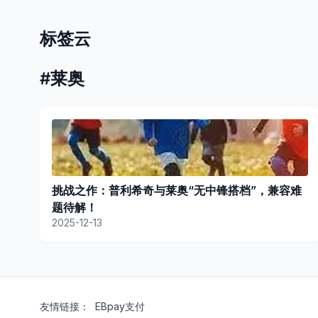
标签云
#莱奥
挑战之作：普利希奇与莱奥“无中锋搭档”，兼容难
题待解！
2025-12-13
友情链接：
EBpay支付