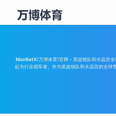
ManBetX
(万博体育)官网 - 英超狼队和水晶
起为行业领军者。作为英超狼队和水晶宫的全球赞