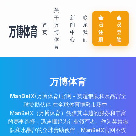
关
于
新
联
会
会
首
万
闻
系
员
员
页
博
中
我
注
登
体
心
们
册
陆
育
万博体育
ManBetX
(万博体育)官网 - 英超狼队和水晶宫全
球赞助伙伴 在全球体育博彩市场中，
ManBetX（万博体育）凭借其卓越的服务和丰富
的赛事选择，迅速崛起为行业领军者。作为英超狼
队和水晶宫的全球赞助伙伴，ManBetX官网不仅