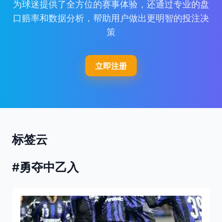
为球迷提供了全方位的赛事体验，还通过专业的盘
口赔率和数据分析，帮助用户做出更明智的投注决
策
立即注册
标签云
#勇夺中乙入