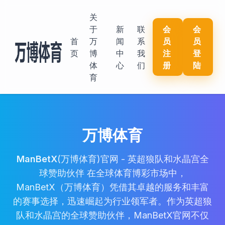
关
于
新
联
会
会
首
万
闻
系
员
员
页
博
中
我
注
登
体
心
们
册
陆
育
万博体育
ManBetX
(万博体育)官网 - 英超狼队和水晶宫全
球赞助伙伴 在全球体育博彩市场中，
ManBetX（万博体育）凭借其卓越的服务和丰富
的赛事选择，迅速崛起为行业领军者。作为英超狼
队和水晶宫的全球赞助伙伴，ManBetX官网不仅