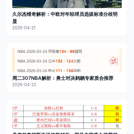
久尔杰维奇解析：中欧对年轻球员选拔标准分歧明
显
2026-04-21
周二307NBA解析：勇士对决鹈鹕专家质合推荐
2026-04-22