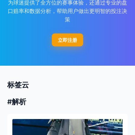
为球迷提供了全方位的赛事体验，还通过专业的盘
口赔率和数据分析，帮助用户做出更明智的投注决
策
立即注册
标签云
#解析