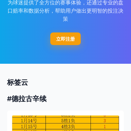
为球迷提供了全方位的赛事体验，还通过专业的盘
口赔率和数据分析，帮助用户做出更明智的投注决
策
立即注册
标签云
#德拉古辛续