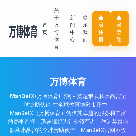
关
于
新
联
会
会
首
万
闻
系
员
员
页
博
中
我
注
登
体
心
们
册
陆
育
万博体育
ManBetX
(万博体育)官网 - 英超狼队和水晶宫全
球赞助伙伴 在全球体育博彩市场中，
ManBetX（万博体育）凭借其卓越的服务和丰富
的赛事选择，迅速崛起为行业领军者。作为英超狼
队和水晶宫的全球赞助伙伴，ManBetX官网不仅