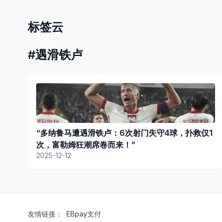
标签云
#遇滑铁卢
“多纳鲁马遭遇滑铁卢：6次射门失守4球，扑救仅1
次，富勒姆狂潮席卷而来！”
2025-12-12
友情链接：
EBpay支付