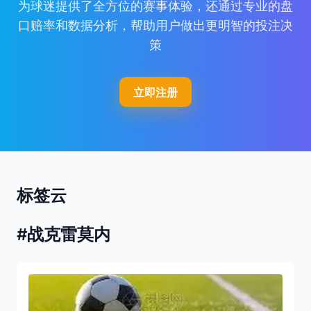
为球迷提供了全方位的赛事体验，还通过专业的盘
口赔率和数据分析，帮助用户做出更明智的投注决
策
立即注册
标签云
#战克雷莫内