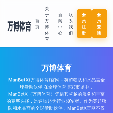
关
于
新
联
会
会
首
万
闻
系
员
员
页
博
中
我
注
登
体
心
们
册
陆
育
万博体育
ManBetX
(万博体育)官网 - 英超狼队和水晶宫全
球赞助伙伴 在全球体育博彩市场中，
ManBetX（万博体育）凭借其卓越的服务和丰富
的赛事选择，迅速崛起为行业领军者。作为英超狼
队和水晶宫的全球赞助伙伴，ManBetX官网不仅