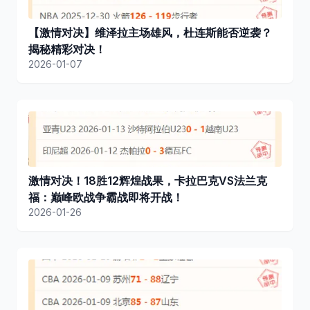
【激情对决】维泽拉主场雄风，杜连斯能否逆袭？
揭秘精彩对决！
2026-01-07
激情对决！18胜12辉煌战果，卡拉巴克VS法兰克
福：巅峰欧战争霸战即将开战！
2026-01-26