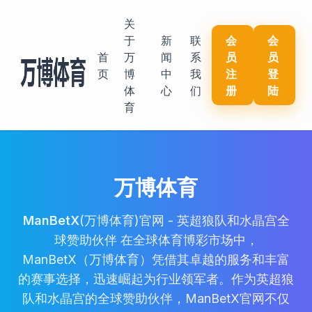
关
于
新
联
会
会
首
万
闻
系
员
员
页
博
中
我
注
登
体
心
们
册
陆
育
万博体育
ManBetX
(万博体育)官网 - 英超狼队和水晶宫全
球赞助伙伴 在全球体育博彩市场中，
ManBetX（万博体育）凭借其卓越的服务和丰富
的赛事选择，迅速崛起为行业领军者。作为英超狼
队和水晶宫的全球赞助伙伴，ManBetX官网不仅