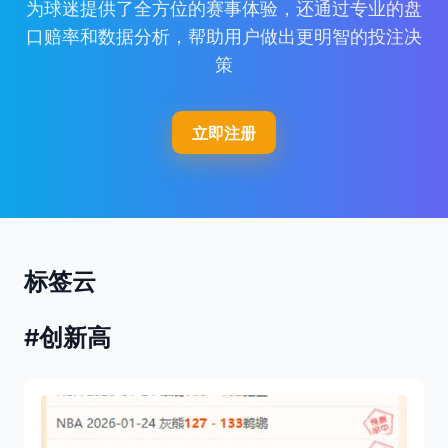
为球迷提供了全方位的赛事体验，还通过专业的盘
口赔率和数据分析，帮助用户做出更明智的投注决
策
立即注册
标签云
#创新高