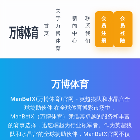
关
于
新
联
会
会
首
万
闻
系
员
员
页
博
中
我
注
登
体
心
们
册
陆
育
万博体育
ManBetX
(万博体育)官网 - 英超狼队和水晶宫全
球赞助伙伴 在全球体育博彩市场中，
ManBetX（万博体育）凭借其卓越的服务和丰富
的赛事选择，迅速崛起为行业领军者。作为英超狼
队和水晶宫的全球赞助伙伴，ManBetX官网不仅