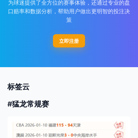
为球迷提供了全方位的赛事体验，还通过专业的盘
口赔率和数据分析，帮助用户做出更明智的投注决
策
立即注册
标签云
#猛龙常规赛