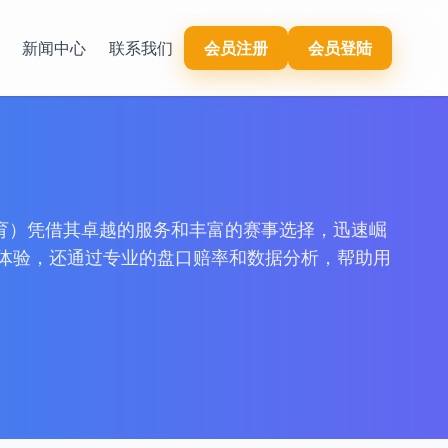
育
新闻中心
联系我们
会员注册
会员登陆
博体育）凭借其卓越的服务和丰富的赛事选择，迅速崛
事体验，还通过专业的盘口赔率和数据分析，帮助用