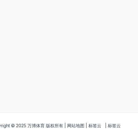
right © 2025
万博体育
版权所有 |
网站地图
|
标签云
|
标签云