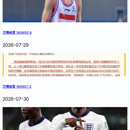
万博体育 160400 9
2026-07-29
万博体育 160607 2
2026-07-30