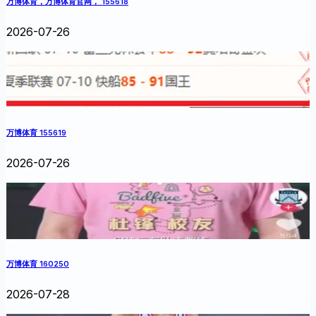
万博体育，万博体育官网， 155618
2026-07-26
万博体育 155619
2026-07-26
万博体育 160250
2026-07-28