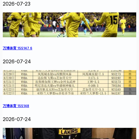
2026-07-23
万博体育 155147 6
2026-07-24
万博体育 155148
2026-07-24