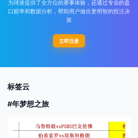
为球迷提供了全方位的赛事体验，还通过专业的盘
口赔率和数据分析，帮助用户做出更明智的投注决
策
立即注册
标签云
#年梦想之旅