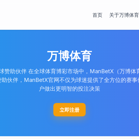
首页
关于万博体
万博体育
宫全球赞助伙伴 在全球体育博彩市场中，ManBetX（万
助伙伴，ManBetX官网不仅为球迷提供了全方位的赛
户做出更明智的投注决策
立即注册