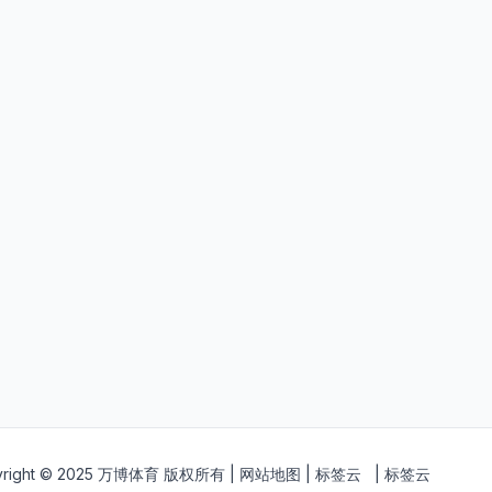
right © 2025
万博体育
版权所有 |
网站地图
|
标签云
|
标签云