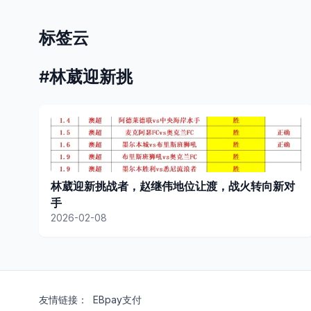
标签云
#林葳迎新挑
林葳迎新挑战者，赵继伟地位让渡，战火转向新对
手
2026-02-08
友情链接：
EBpay支付