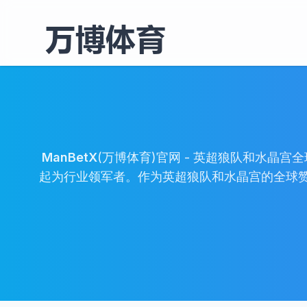
ManBetX
(万博体育)官网 - 英超狼队和水晶
起为行业领军者。作为英超狼队和水晶宫的全球赞