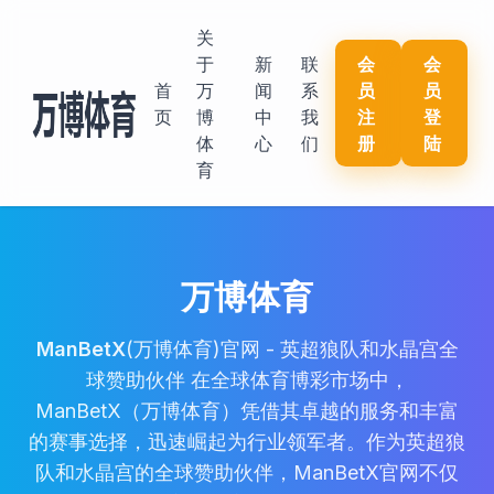
关
于
新
联
会
会
首
万
闻
系
员
员
页
博
中
我
注
登
体
心
们
册
陆
育
万博体育
ManBetX
(万博体育)官网 - 英超狼队和水晶宫全
球赞助伙伴 在全球体育博彩市场中，
ManBetX（万博体育）凭借其卓越的服务和丰富
的赛事选择，迅速崛起为行业领军者。作为英超狼
队和水晶宫的全球赞助伙伴，ManBetX官网不仅