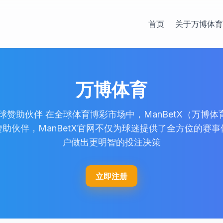
首页
关于万博体
万博体育
宫全球赞助伙伴 在全球体育博彩市场中，ManBetX（万
助伙伴，ManBetX官网不仅为球迷提供了全方位的赛
户做出更明智的投注决策
立即注册