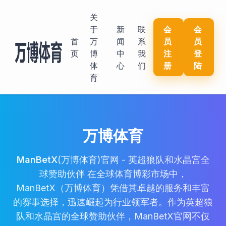
关
于
新
联
会
会
首
万
闻
系
员
员
页
博
中
我
注
登
体
心
们
册
陆
育
万博体育
ManBetX
(万博体育)官网 - 英超狼队和水晶宫全
球赞助伙伴 在全球体育博彩市场中，
ManBetX（万博体育）凭借其卓越的服务和丰富
的赛事选择，迅速崛起为行业领军者。作为英超狼
队和水晶宫的全球赞助伙伴，ManBetX官网不仅