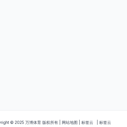
right © 2025
万博体育
版权所有 |
网站地图
|
标签云
|
标签云