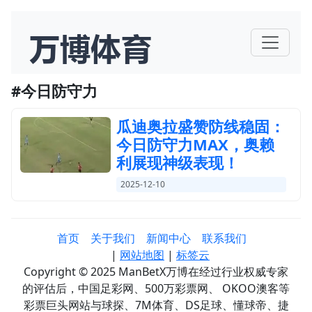
#今日防守力
瓜迪奥拉盛赞防线稳固：
今日防守力MAX，奥赖
利展现神级表现！
2025-12-10
首页
关于我们
新闻中心
联系我们
|
网站地图
|
标签云
Copyright © 2025 ManBetX万博在经过行业权威专家
的评估后，中国足彩网、500万彩票网、 OKOO澳客等
彩票巨头网站与球探、7M体育、DS足球、懂球帝、捷