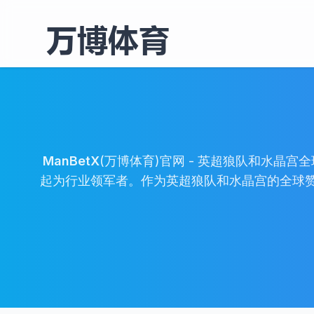
ManBetX
(万博体育)官网 - 英超狼队和水晶
起为行业领军者。作为英超狼队和水晶宫的全球赞