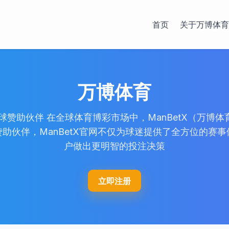
首页
关于万博体
万博体育
宫全球赞助伙伴 在全球体育博彩市场中，ManBetX（万
助伙伴，ManBetX官网不仅为球迷提供了全方位的赛
户做出更明智的投注决策
立即注册