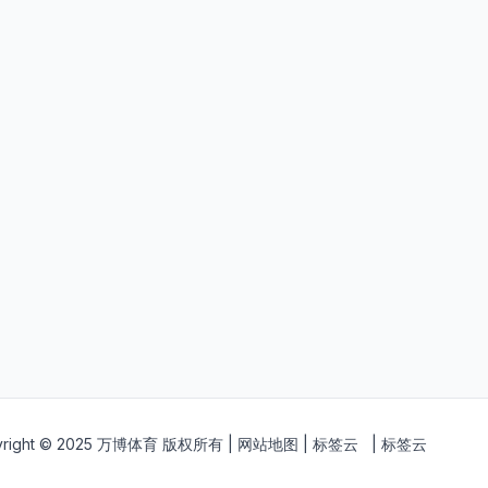
right © 2025
万博体育
版权所有 |
网站地图
|
标签云
|
标签云