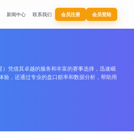
育
新闻中心
联系我们
会员注册
会员登陆
博体育）凭借其卓越的服务和丰富的赛事选择，迅速崛
事体验，还通过专业的盘口赔率和数据分析，帮助用