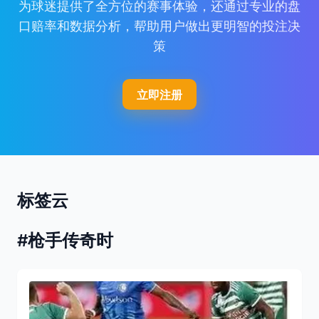
为球迷提供了全方位的赛事体验，还通过专业的盘
口赔率和数据分析，帮助用户做出更明智的投注决
策
立即注册
标签云
#枪手传奇时