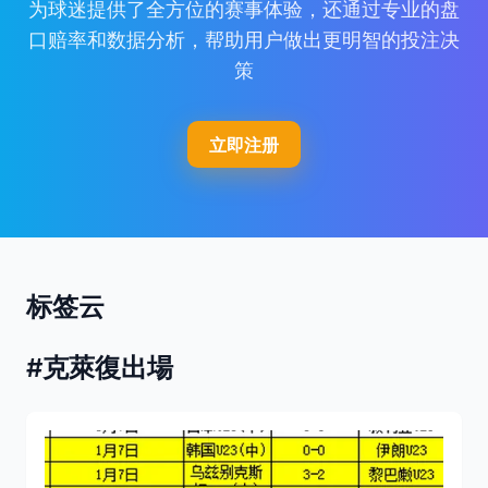
为球迷提供了全方位的赛事体验，还通过专业的盘
口赔率和数据分析，帮助用户做出更明智的投注决
策
立即注册
标签云
#克萊復出場