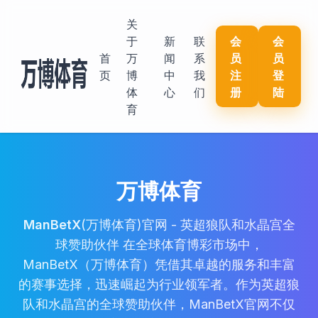
关
于
新
联
会
会
首
万
闻
系
员
员
页
博
中
我
注
登
体
心
们
册
陆
育
万博体育
ManBetX
(万博体育)官网 - 英超狼队和水晶宫全
球赞助伙伴 在全球体育博彩市场中，
ManBetX（万博体育）凭借其卓越的服务和丰富
的赛事选择，迅速崛起为行业领军者。作为英超狼
队和水晶宫的全球赞助伙伴，ManBetX官网不仅