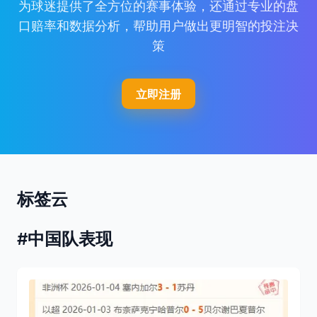
为球迷提供了全方位的赛事体验，还通过专业的盘
口赔率和数据分析，帮助用户做出更明智的投注决
策
立即注册
标签云
#中国队表现