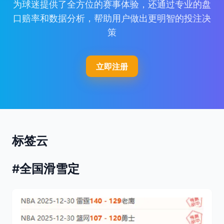
为球迷提供了全方位的赛事体验，还通过专业的盘
口赔率和数据分析，帮助用户做出更明智的投注决
策
立即注册
标签云
#全国滑雪定