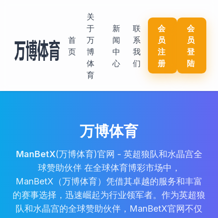
关
于
新
联
会
会
首
万
闻
系
员
员
页
博
中
我
注
登
体
心
们
册
陆
育
万博体育
ManBetX
(万博体育)官网 - 英超狼队和水晶宫全
球赞助伙伴 在全球体育博彩市场中，
ManBetX（万博体育）凭借其卓越的服务和丰富
的赛事选择，迅速崛起为行业领军者。作为英超狼
队和水晶宫的全球赞助伙伴，ManBetX官网不仅