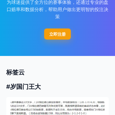
为球迷提供了全方位的赛事体验，还通过专业的盘
口赔率和数据分析，帮助用户做出更明智的投注决
策
立即注册
标签云
#岁国门王大