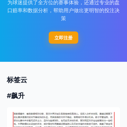
为球迷提供了全方位的赛事体验，还通过专业的盘
口赔率和数据分析，帮助用户做出更明智的投注决
策
立即注册
标签云
#飙升