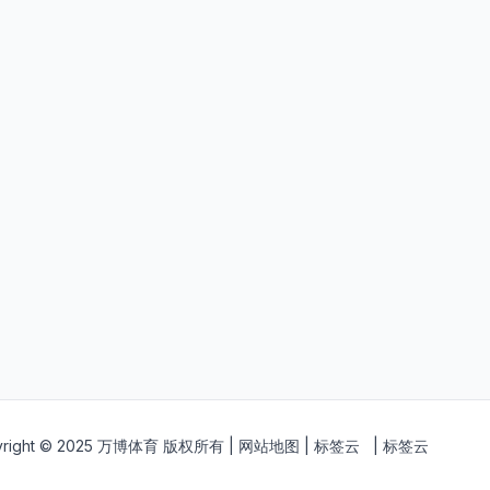
right © 2025
万博体育
版权所有 |
网站地图
|
标签云
|
标签云