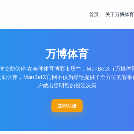
首页
关于万博体
万博体育
宫全球赞助伙伴 在全球体育博彩市场中，ManBetX（万
助伙伴，ManBetX官网不仅为球迷提供了全方位的赛
户做出更明智的投注决策
立即注册