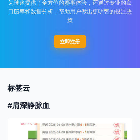
为球迷提供了全方位的赛事体验，还通过专业的盘
口赔率和数据分析，帮助用户做出更明智的投注决
策
立即注册
标签云
#肩深静脉血