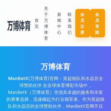
关
于
新
联
会
会
首
万
闻
系
员
员
页
博
中
我
注
登
体
心
们
册
陆
育
万博体育
ManBetX
(万博体育)官网 - 英超狼队和水晶宫全
球赞助伙伴 在全球体育博彩市场中，
ManBetX（万博体育）凭借其卓越的服务和丰富
的赛事选择，迅速崛起为行业领军者。作为英超狼
队和水晶宫的全球赞助伙伴，ManBetX官网不仅