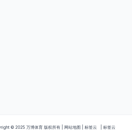
right © 2025
万博体育
版权所有 |
网站地图
|
标签云
|
标签云