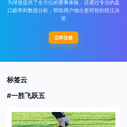
为球迷提供了全方位的赛事体验，还通过专业的盘
口赔率和数据分析，帮助用户做出更明智的投注决
策
立即注册
标签云
#一胜飞跃五