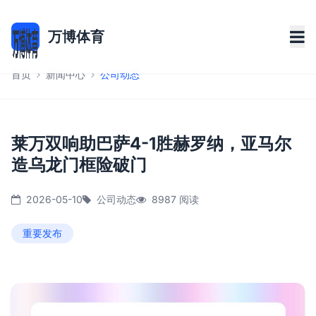
万博体育
首页
新闻中心
公司动态
莱万双响助巴萨4-1胜赫罗纳，亚马尔
造乌龙门框险破门
2026-05-10
公司动态
8987 阅读
重要发布