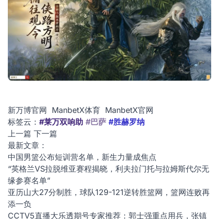
新万博官网
ManbetX体育
ManbetX官网
标签云：
#莱万双响助
#巴萨
#胜赫罗纳
上一篇
下一篇
最新文章：
中国男篮公布短训营名单，新生力量成焦点
“英格兰VS拉脱维亚赛程揭晓，利夫拉门托与拉姆斯代尔无
缘参赛名单”
亚历山大27分制胜，球队129-121逆转胜篮网，篮网连败再
添一负
CCTV5直播大乐透期号专家推荐：郭士强重点用兵，张镇