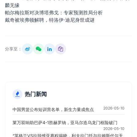
麟无缘
帕尔梅拉斯对决博塔弗戈：专家预测胜局分析
戴奇被埃弗顿解聘，特洛伊·迪尼身世成谜
分享至：
热门新闻
2026-05-10
中国男篮公布短训营名单，新生力量成焦点
莱万双响助巴萨4-1胜赫罗纳，亚马尔造乌龙门框险破门
2026-05-10
“英格兰VS拉脱维亚赛程揭晓，利夫拉门托与拉姆斯代尔无