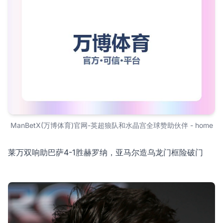
ManBetX(万博体育)官网-英超狼队和水晶宫全球赞助伙伴 - home
莱万双响助巴萨4-1胜赫罗纳，亚马尔造乌龙门框险破门