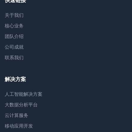
快速链接
关于我们
核心业务
团队介绍
公司成就
联系我们
解决方案
人工智能解决方案
大数据分析平台
云计算服务
移动应用开发