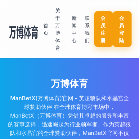
关
于
新
联
会
会
首
万
闻
系
员
员
页
博
中
我
注
登
体
心
们
册
陆
育
万博体育
ManBetX
(万博体育)官网 - 英超狼队和水晶宫全
球赞助伙伴 在全球体育博彩市场中，
ManBetX（万博体育）凭借其卓越的服务和丰富
的赛事选择，迅速崛起为行业领军者。作为英超狼
队和水晶宫的全球赞助伙伴，ManBetX官网不仅